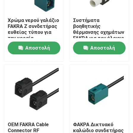
Σχετικά με εμάς
Χρώμα νερού γαλάζιο
Συστήματα
FAKRA Z συνδετήρας
βοηθητικής
ευθείας τύπου για
θέρμανσης οχημάτων
Ξενάγηση στο εργοστάσιο
την κεραία
FAKRA για τον έλεγχο
ραδιοφώνου
κλίματος
Αποστολή
Αποστολή
αυτοκινήτου
Ελεγχος ποιότητας
ερώτησης
ερώτησης
Επικοινωνήστε μαζί μας
Ζητήστε μια προσφορά
Συνδετήρας FAKRA HSD
OEM FAKRA Cable
ΦΑΚΡΑ Δικτυακό
Συνδετήρας PCB FAKRA
Connector RF
καλώδιο συνδετήρας