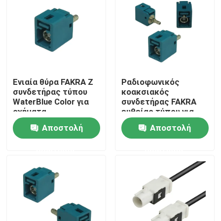
Ενιαία θύρα FAKRA Z
Ραδιοφωνικός
συνδετήρας τύπου
κοακσιακός
WaterBlue Color για
συνδετήρας FAKRA
οχήματα
ευθείας τύπου για
αυτοκίνητα
Αποστολή
Αποστολή
ερώτησης
ερώτησης
Σπίτι
Προϊόντα
Βίντεο