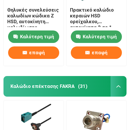
Θηλυκές συνελεύσεις
Πρακτικό καλώδιο
καλωδίων κώδικα Ζ
κεραιών HSD
HSD, αυτοκίνητη
ορείχαλκου,
καλωδίωσης
αυτοκίνητα 2 σε 1
συνέλευση λουριών
καλώδιο GVIF
Καλύτερη τιμή
Καλύτερη τιμή
ΣΥΝΕΧΟΎΣ 6GHz HSD
επαφή
επαφή
Καλώδιο επέκτασης FAKRA
(31)