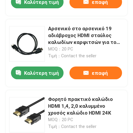
Καλύτερη τιμή
επαφή
Αρσενικό στο αρσενικό 19
αδιάβροχος HDMI σταύλος
καλωδίων καρφιτσών για το
Media Player
MOQ：20 PC
Τιμή：Contact the seller
Καλύτερη τιμή
επαφή
Φορητό πρακτικό καλώδιο
HDMI 1,4, 2,0 καλυμμένο
χρυσός καλώδιο HDMI 24K
MOQ：20 PC
Τιμή：Contact the seller