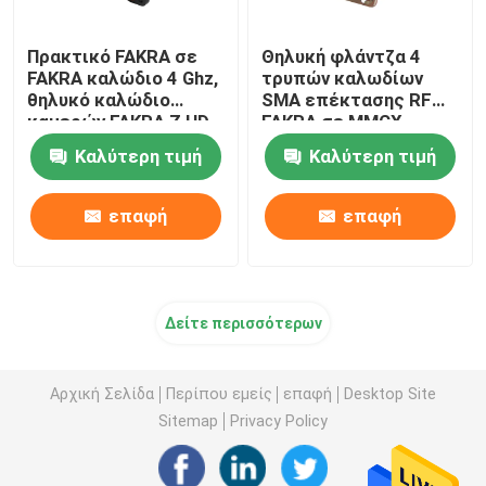
Πρακτικό FAKRA σε
Θηλυκή φλάντζα 4
FAKRA καλώδιο 4 Ghz,
τρυπών καλωδίων
θηλυκό καλώδιο
SMA επέκτασης RF
καμερών FAKRA Ζ HD
FAKRA σε MMCX
αρσενική σωστή
Καλύτερη τιμή
Καλύτερη τιμή
γωνία
επαφή
επαφή
Δείτε περισσότερων
Αρχική Σελίδα
Περίπου εμείς
επαφή
Desktop Site
Sitemap
Privacy Policy