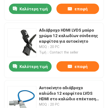
Καλύτερη τιμή
επαφή
Αδιάβροχο HDMI LVDS μαύρο
χρώμα 12 καλωδίων σύνδεσης
καρφίτσα για αυτοκίνητο
MOQ：20 PC
Τιμή：Contact the seller
Καλύτερη τιμή
επαφή
Αυτοκίνητο αδιάβροχο
καλώδιο 12 καρφίτσα LVDS
HDMI στο καλώδιο επέκτασης
οθόνης οικοδεσποτών
MOQ：20 PC