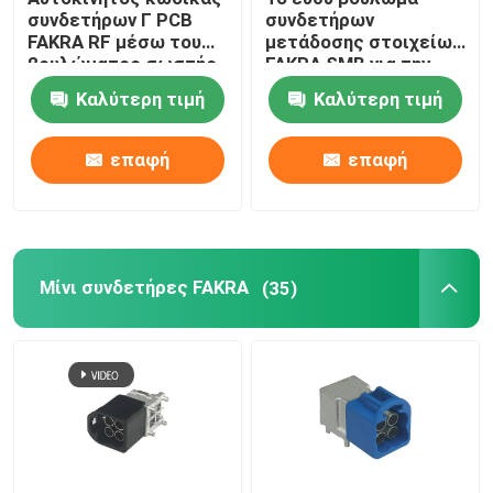
συνδετήρων Γ PCB
συνδετήρων
FAKRA RF μέσω του
μετάδοσης στοιχείων
Καλώδιο της BMW HSD
βουλώματος σωστής
FAKRA SMB για την
γωνίας τρυπών
επιτροπή PCB
Καλύτερη τιμή
Καλύτερη τιμή
τοποθετεί
Συνδετήρας καλωδίων FAKRA
επαφή
επαφή
Αδιάβροχο καλώδιο HDMI
Μίνι συνδετήρες FAKRA
(35)