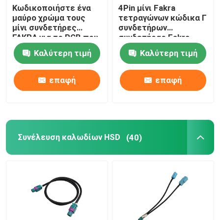
Κωδικοποιήστε ένα
4Pin μίνι Fakra
μαύρο χρώμα τους
τετραγώνων κώδικα Γ
μίνι συνδετήρες
συνδετήρων
FAKRA για το PCB που
συνδετήρας Fakra
η σωστή γωνία
σωστής γωνίας μίνι
Καλύτερη τιμή
Καλύτερη τιμή
τοποθετεί
για το PCB
επαφή
επαφή
Συνέλευση καλωδίων HSD
(40)