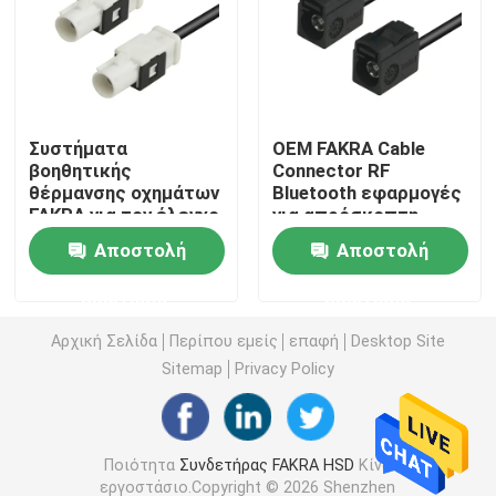
Μίνι συνδετήρες FAKRA
Συνέλευση καλωδίων HSD
Συστήματα
OEM FAKRA Cable
βοηθητικής
Connector RF
θέρμανσης οχημάτων
Bluetooth εφαρμογές
Καλώδιο επέκτασης FAKRA
FAKRA για τον έλεγχο
για απρόσκοπτη
κλίματος
μεταφορά
Αποστολή
Αποστολή
δεδομένων
Ομοαξονικό καλώδιο FAKRA
ερώτησης
ερώτησης
Προσαρμοστής κεραιών FAKRA
Αρχική Σελίδα
Περίπου εμείς
επαφή
Desktop Site
Sitemap
Privacy Policy
Καλώδιο FAKRA HSD
Ποιότητα
Συνδετήρας FAKRA HSD
Κίνα
Καλώδιο HSD LVDS
εργοστάσιο.Copyright © 2026 Shenzhen