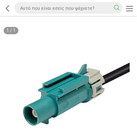
1
/
1