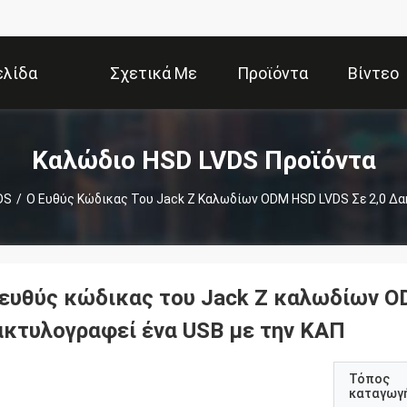
ελίδα
Σχετικά Με
Προϊόντα
Βίντεο
Εμάς
Καλώδιο HSD LVDS Προϊόντα
DS
/
Ο Ευθύς Κώδικας Του Jack Ζ Καλωδίων ODM HSD LVDS Σε 2,0 Δ
 ευθύς κώδικας του Jack Ζ καλωδίων O
ακτυλογραφεί ένα USB με την ΚΑΠ
Τόπος
καταγωγ