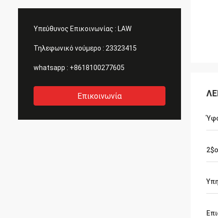
Υπεύθυνος Επικοινωνίας :
LAW
Τηλεφωνικό νούμερο :
23323415
whatsapp :
+8618100277605
ΛΕ
Επικοινωνία
Ύφ
2$ο
Υπη
Επι