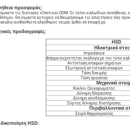
νήθεια προσφοράς:
όμαστε τις διαταγές cOem και ODM. Οι τύποι καλωδίων συνήθειας, ο
θέσιμοι. Θα είμαστε ευτυχείς να θεωρήσουμε τις απαιτήσεις σας προ
ακαλώ αισθανθείτε ελεύθερος να μας έρθει σε επαφή με.
χνικές προδιαγραφές:
HSD
Ηλεκτρικά στοι
lmpedance
Φάσμα συχνότητας ανάλογα με τον τύπο κα
Αντίσταση επαφών σημάτων
Εξωτερική αντίσταση επαφών
Τάση δοκιμής
Τάση εργασίας
Μηχανικά στοιχ
Κύκλοι ζευγαρώματος
Δύναμη δέσμευσης
Δύναμη αποδέσμευσης
Σύρτης δύναμης διατήρησης
Περιβαλλοντικά στ
Σειρά θερμοκρασίας
δικοποίηση HSD: