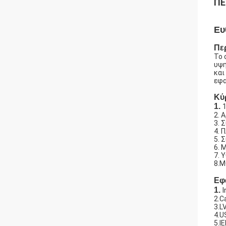
ΠΕ
Ευ
Πε
Το 
υψη
και
εφα
Κύ
1.
2. 
3. 
4. 
5. 
6. 
7. 
8.M
Εφ
1.
I
2.C
3.L
4.US
5.I