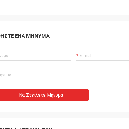
ΉΣΤΕ ΈΝΑ ΜΉΝΥΜΑ
Να Στείλετε Μήνυμα