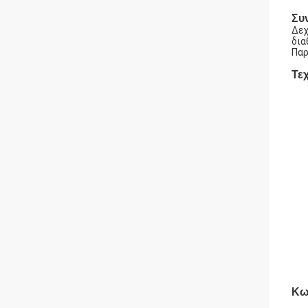
Συ
Δεχ
δια
Παρ
Τε
Κω