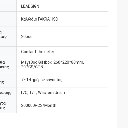
LEADSIGN
Καλώδιο FAKRA HSD
υ
α
ίας
20pcs
Contact the seller
σία
Μέγεθος Giftbox: 260*220*80mm,
ειες
20PCS/CTN
7~14 ημέρες εργασίας
ης
ρωμής
L/C, T/T, Western Union
ητα
200000PCS/Month
άς