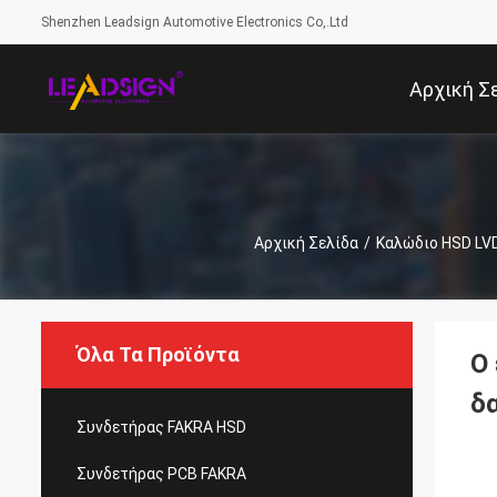
Shenzhen Leadsign Automotive Electronics Co,.Ltd
Αρχική Σ
Αρχική Σελίδα
/
Καλώδιο HSD LV
Όλα Τα Προϊόντα
Ο
δ
Συνδετήρας FAKRA HSD
Συνδετήρας PCB FAKRA