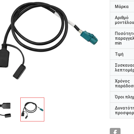
Μάρκα
Αριθμό
μοντέλο
Ποσότητ
παραγγελ
min
Τιμή
Συσκευα
λεπτομέρ
Χρόνος
παράδοσ
Όροι πλη
Δυνατότ
προσφορ