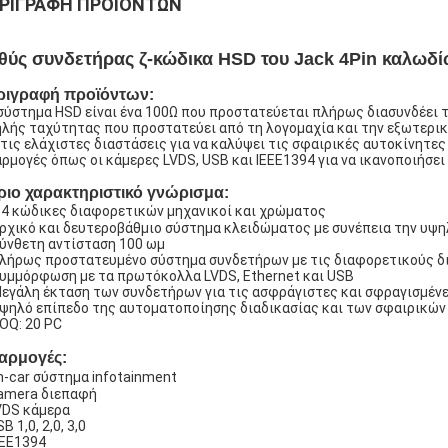
ΡΙΓΡΑΦΉ ΠΡΟΪΌΝΤΩΝ
θύς συνδετήρας ζ-κώδικα HSD του Jack 4Pin καλωδ
ριγραφή προϊόντων:
σύστημα HSD είναι ένα 100Ω που προστατεύεται πλήρως διασυνδέει 
λής ταχύτητας που προστατεύει από τη λογομαχία και την εξωτερι
 τις ελάχιστες διαστάσεις για να καλύψει τις σφαιρικές αυτοκίνητε
ρμογές όπως οι κάμερες LVDS, USB και IEEE1394 για να ικανοποιήσει
ριο χαρακτηριστικό γνώρισμα:
14 κώδικες διαφορετικών μηχανικοί και χρώματος
Αρχικό και δευτεροβάθμιο σύστημα κλειδώματος με συνέπεια την υψ
Σύνθετη αντίσταση 100 ωμ
Πλήρως προστατευμένο σύστημα συνδετήρων με τις διαφορετικούς δ
Συμμόρφωση με τα πρωτόκολλα LVDS, Ethernet και USB
Μεγάλη έκταση των συνδετήρων για τις ασφράγιστες και σφραγισμέν
Υψηλό επίπεδο της αυτοματοποίησης διαδικασίας και των σφαιρικώ
OQ: 20 PC
αρμογές:
n-car σύστημα infotainment
amera διεπαφή
VDS κάμερα
B 1,0, 2,0, 3,0
EEE1394