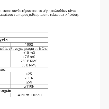
ι τύποι συνδετήρων και τα μήκη καλωδίων είναι
κειμένου να παρασχεθεί μια αποτελεσματική λύση.
χεία
100Ω
λωδίων
Συνεχές ρεύμα σε 6 Ghz
≤10 mΩ
≤7.5 mΩ
250 Β RMS
60 Β RMS
εία
≥25
≤30 Ν
≥5N
≥ 110N
οιχεία
-40°C σε +105°C