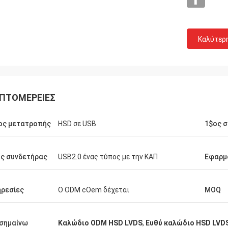
Καλύτερ
ΠΤΟΜΈΡΕΙΕΣ
ος μετατροπής
HSD σε USB
1$ος 
ς συνδετήρας
USB2.0 ένας τύπος με την ΚΑΠ
Εφαρμ
ρεσίες
Ο ODM cOem δέχεται
MOQ
σημαίνω
Καλώδιο ODM HSD LVDS
,
Ευθύ καλώδιο HSD LVD