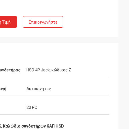
η Τιμή
Επικοινωνήστε
συνδετήρας
HSD 4P Jack, κώδικας Ζ
ογή
Αυτοκίνητος
20 PC
S
,
Καλώδιο συνδετήρων ΚΑΠ HSD