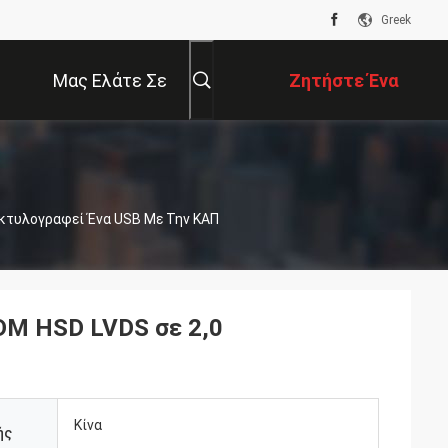
Greek
Μας Ελάτε Σε
Ζητήστε Ένα
Επαφή Με
Απόσπασμα
ακτυλογραφεί Ένα USB Με Την ΚΑΠ
DM HSD LVDS σε 2,0
Κίνα
ής