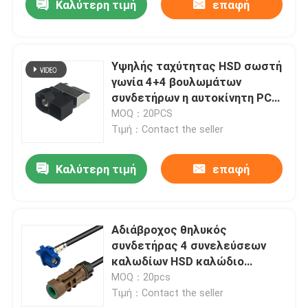
Καλύτερη τιμή
επαφή
Υψηλής ταχύτητας HSD σωστή
γωνία 4+4 βουλωμάτων
συνδετήρων η αυτοκίνητη PCB
καρφιτσών τοποθετεί
MOQ：20PCS
Τιμή：Contact the seller
Καλύτερη τιμή
επαφή
Αδιάβροχος θηλυκός
συνδετήρας 4 συνελεύσεων
καλωδίων HSD καλώδιο
στοιχείων υψηλής ταχύτητας
MOQ：20pcs
καρφιτσών
Τιμή：Contact the seller