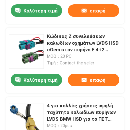
Καλύτερη τιμή
επαφή
Κώδικας Ζ συνελεύσεων
καλωδίων οχημάτων LVDS HSD
cOem στον πυρήνα Ε 4+2
ανθεκτικό
MOQ：20 PC
Τιμή：Contact the seller
Καλύτερη τιμή
επαφή
4 για πολλές χρήσεις υψηλή
ταχύτητα καλωδίων πυρήνων
LVDS BMW HSD για το ΠΣΤ
αυτοκινήτων
MOQ：20pcs