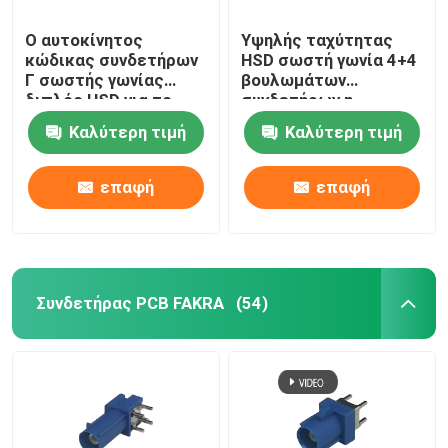
Ο αυτοκίνητος
Υψηλής ταχύτητας
κώδικας συνδετήρων
HSD σωστή γωνία 4+4
Γ σωστής γωνίας
βουλωμάτων
διπλός HSD για το
συνδετήρων η
PCB τοποθετεί
αυτοκίνητη PCB
Καλύτερη τιμή
Καλύτερη τιμή
καρφιτσών
τοποθετεί
επαφή
επαφή
Συνδετήρας PCB FAKRA
(54)