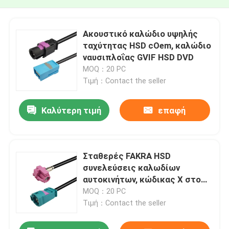
Ακουστικό καλώδιο υψηλής
ταχύτητας HSD cOem, καλώδιο
ναυσιπλοΐας GVIF HSD DVD
MOQ：20 PC
Τιμή：Contact the seller
Καλύτερη τιμή
επαφή
Σταθερές FAKRA HSD
συνελεύσεις καλωδίων
αυτοκινήτων, κώδικας Χ στο
καλώδιο στοιχείων υψηλής
MOQ：20 PC
ταχύτητας Ζ FAKRA
Τιμή：Contact the seller