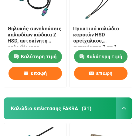
Θηλυκές συνελεύσεις
Πρακτικό καλώδιο
καλωδίων κώδικα Ζ
κεραιών HSD
HSD, αυτοκίνητη
ορείχαλκου,
καλωδίωσης
αυτοκίνητα 2 σε 1
συνέλευση λουριών
καλώδιο GVIF
Καλύτερη τιμή
Καλύτερη τιμή
ΣΥΝΕΧΟΎΣ 6GHz HSD
επαφή
επαφή
Καλώδιο επέκτασης FAKRA
(31)