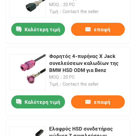
MOQ：20 PC
Τιμή：Contact the seller
Σχετικά με εμάς
Καλύτερη τιμή
επαφή
Ξενάγηση στο εργοστάσιο
Ελεγχος ποιότητας
Φορητός 4-πυρήνας Χ Jack
συνελεύσεων καλωδίων της
BMW HSD ODM για Benz
Επικοινωνήστε μαζί μας
MOQ：20 PC
Τιμή：Contact the seller
Ζητήστε μια προσφορά
Καλύτερη τιμή
επαφή
Συνδετήρας FAKRA HSD
Ελαφρύς HSD συνδετήρας
Συνδετήρας PCB FAKRA
κώδικα Ζ συνελεύσεων