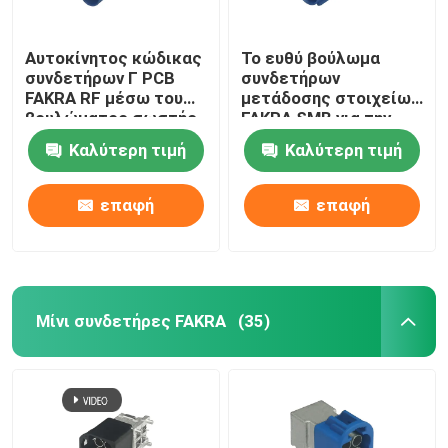
Αυτοκίνητος κώδικας
Το ευθύ βούλωμα
συνδετήρων Γ PCB
συνδετήρων
FAKRA RF μέσω του
μετάδοσης στοιχείων
βουλώματος σωστής
FAKRA SMB για την
γωνίας τρυπών
επιτροπή PCB
Καλύτερη τιμή
Καλύτερη τιμή
τοποθετεί
επαφή
επαφή
Μίνι συνδετήρες FAKRA
(35)