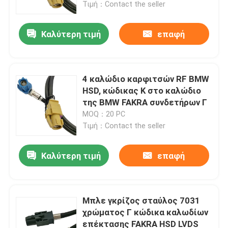
Τιμή：Contact the seller
Καλύτερη τιμή
επαφή
4 καλώδιο καρφιτσών RF BMW
HSD, κώδικας Κ στο καλώδιο
της BMW FAKRA συνδετήρων Γ
MOQ：20 PC
Τιμή：Contact the seller
Καλύτερη τιμή
επαφή
Σπίτι
Προϊόντα
Μπλε γκρίζος σταύλος 7031
χρώματος Γ κώδικα καλωδίων
επέκτασης FAKRA HSD LVDS
Βίντεο