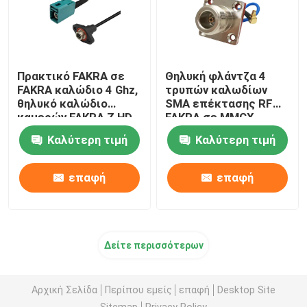
Πρακτικό FAKRA σε
Θηλυκή φλάντζα 4
FAKRA καλώδιο 4 Ghz,
τρυπών καλωδίων
θηλυκό καλώδιο
SMA επέκτασης RF
καμερών FAKRA Ζ HD
FAKRA σε MMCX
αρσενική σωστή
Καλύτερη τιμή
Καλύτερη τιμή
γωνία
επαφή
επαφή
Δείτε περισσότερων
Αρχική Σελίδα
Περίπου εμείς
επαφή
Desktop Site
Sitemap
Privacy Policy