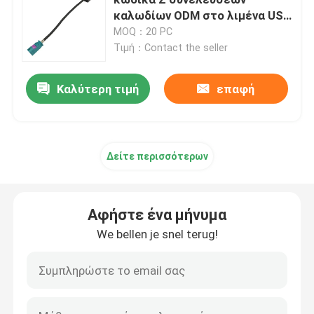
καλωδίων ODM στο λιμένα USB
RJ45 Ethernet
MOQ：20 PC
Μίνι συνδετήρες FAKRA
Τιμή：Contact the seller
Συνέλευση καλωδίων HSD
Καλύτερη τιμή
επαφή
Καλώδιο επέκτασης FAKRA
Δείτε περισσότερων
Ομοαξονικό καλώδιο FAKRA
Αφήστε ένα μήνυμα
Προσαρμοστής κεραιών FAKRA
We bellen je snel terug!
Καλώδιο FAKRA HSD
Καλώδιο HSD LVDS