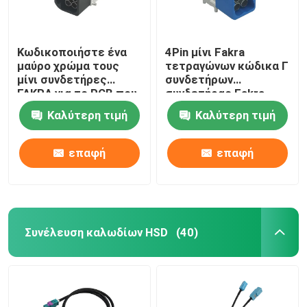
Κωδικοποιήστε ένα
4Pin μίνι Fakra
μαύρο χρώμα τους
τετραγώνων κώδικα Γ
μίνι συνδετήρες
συνδετήρων
FAKRA για το PCB που
συνδετήρας Fakra
η σωστή γωνία
σωστής γωνίας μίνι
Καλύτερη τιμή
Καλύτερη τιμή
τοποθετεί
για το PCB
επαφή
επαφή
Συνέλευση καλωδίων HSD
(40)