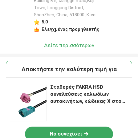
Building B#, Xiangge Road,Buji
Town, Longgang District,
ShenZhen, China, 518000 ,Κίνα
5.0
Ελεγχμένος προμηθευτής
Δείτε περισσότερων
Αποκτήστε την καλύτερη τιμή για
Σταθερές FAKRA HSD
συνελεύσεις καλωδίων
αυτοκινήτων, κώδικας Χ στο
καλώδιο στοιχείων υψηλής
ταχύτητας Ζ FAKRA
Να συνεχίσει