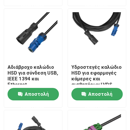
ερώτησης
ερώτησης
Σχετικά με εμάς
Ξενάγηση στο εργοστάσιο
Ελεγχος ποιότητας
Αδιάβροχο καλώδιο
Υδροστεγές καλώδιο
Επικοινωνήστε μαζί μας
HSD για σύνδεση USB,
HSD για εφαρμογές
IEEE 1394 και
κάμερες και
Ethernet
αισθητήρων LVDS
Ζητήστε μια προσφορά
Αποστολή
Αποστολή
ερώτησης
ερώτησης
Συνδετήρας FAKRA HSD
Συνδετήρας PCB FAKRA