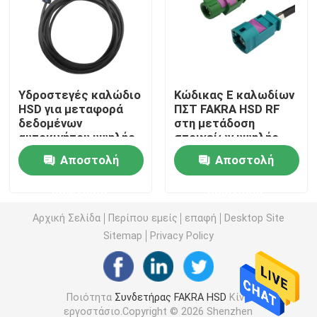
Μίνι συνδετήρες FAKRA
Συνέλευση καλωδίων HSD
Υδροστεγές καλώδιο
Κώδικας Ε καλωδίων
HSD για μεταφορά
ΠΣΤ FAKRA HSD RF
δεδομένων
στη μετάδοση
Καλώδιο επέκτασης FAKRA
αυτοκινήτου υψηλής
στοιχείων υψηλής
ταχύτητας
ταχύτητας Ζ
Αποστολή
Αποστολή
Ομοαξονικό καλώδιο FAKRA
ερώτησης
ερώτησης
Προσαρμοστής κεραιών FAKRA
Αρχική Σελίδα
Περίπου εμείς
επαφή
Desktop Site
Sitemap
Privacy Policy
Καλώδιο FAKRA HSD
Ποιότητα
Συνδετήρας FAKRA HSD
Κίνα
Καλώδιο HSD LVDS
εργοστάσιο.Copyright © 2026 Shenzhen