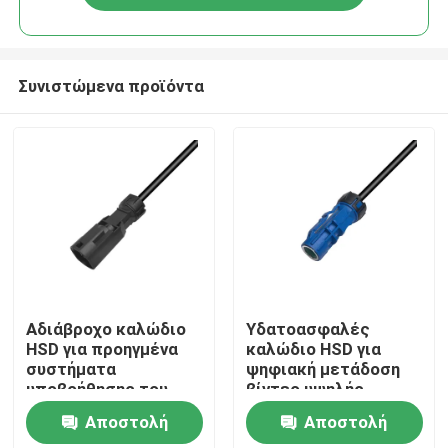
Συνιστώμενα προϊόντα
Σπίτι
Αδιάβροχο καλώδιο
Υδατοασφαλές
HSD για προηγμένα
καλώδιο HSD για
συστήματα
ψηφιακή μετάδοση
Προϊόντα
υποβοήθησης του
βίντεο υψηλής
οδηγού (ADAS)
ταχύτητας
Αποστολή
Αποστολή
Βίντεο