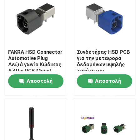
FAKRA HSD Connector
Συνδετήρας HSD PCB
Automotive Plug
για την μεταφορά
Δεξιά γωνία Κώδικας
δεδομένων υψηλής
A 4Pin PCB Mount
ταχύτητας
Αποστολή
Αποστολή
ερώτησης
ερώτησης
Σπίτι
Προϊόντα
Βίντεο