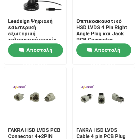
Σχετικά με εμάς
Leadsign Ψηφιακή
Οπτικοακουστικό
εσωτερική
HSD LVDS 4 Pin Right
εξωτερική
Angle Plug και Jack
Ξενάγηση στο εργοστάσιο
τηλεοπτική κεραία
PCB Connector
με μαγνητική βάση
Αποστολή
Αποστολή
και 16,5 πόδια μακρύ
Ελεγχος ποιότητας
καλωδιακή
ερώτησης
ερώτησης
τηλεοπτική κεραία
για 50 μίλια
Επικοινωνήστε μαζί μας
εμβέλειας
Ζητήστε μια προσφορά
Συνδετήρας FAKRA HSD
FAKRA HSD LVDS PCB
FAKRA HSD LVDS
Συνδετήρας PCB FAKRA
Connector 4+2PIN
Cable 4 pin PCB Plug