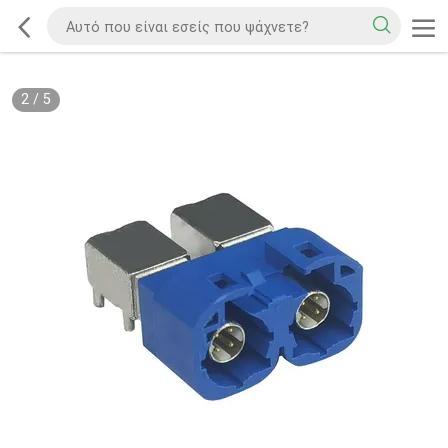
2
/
5