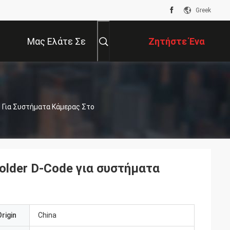
Greek
Μας Ελάτε Σε
Ζητήστε Ένα
Επαφή Με
Απόσπασμα
e Για Συστήματα Κάμερας Στο
older D-Code για συστήματα
rigin
China