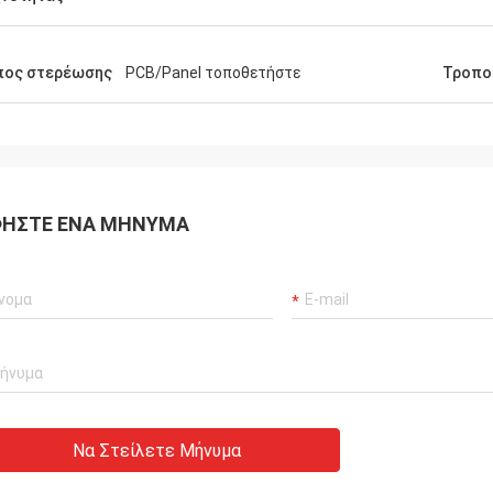
πος στερέωσης
PCB/Panel τοποθετήστε
Τροπο
ΉΣΤΕ ΈΝΑ ΜΉΝΥΜΑ
Να Στείλετε Μήνυμα