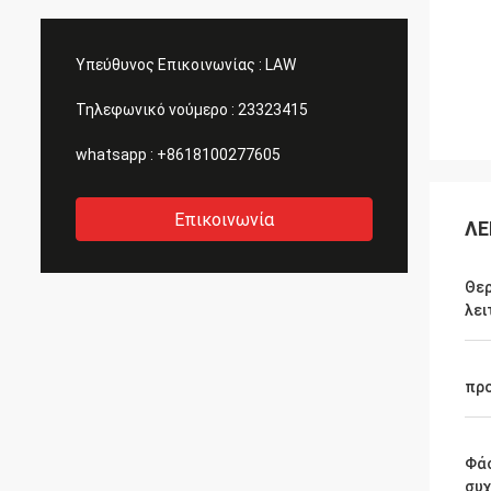
Υπεύθυνος Επικοινωνίας :
LAW
Τηλεφωνικό νούμερο :
23323415
whatsapp :
+8618100277605
Επικοινωνία
ΛΕ
Θε
λει
πρ
Φά
συ