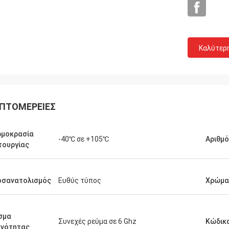
Καλύτερ
ΠΤΟΜΈΡΕΙΕΣ
ρμοκρασία
-40℃ σε +105℃
Αριθμ
τουργίας
οσανατολισμός
Ευθύς τύπος
Χρώμα
σμα
Συνεχές ρεύμα σε 6 Ghz
Κώδικ
χνότητας