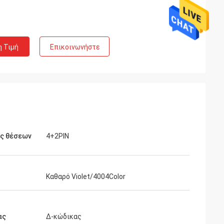
η Τιμή
Επικοινωνήστε
ός θέσεων
4+2PIN
Καθαρό Violet/4004Color
ας
Δ-κώδικας