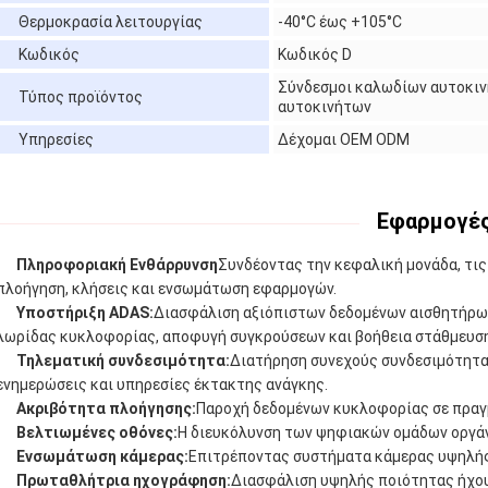
Θερμοκρασία λειτουργίας
-40°C έως +105°C
Κωδικός
Κωδικός D
Σύνδεσμοι καλωδίων αυτοκιν
Τύπος προϊόντος
αυτοκινήτων
Υπηρεσίες
Δέχομαι OEM ODM
Εφαρμογές
Πληροφοριακή Ενθάρρυνση
Συνδέοντας την κεφαλική μονάδα, τις 
πλοήγηση, κλήσεις και ενσωμάτωση εφαρμογών.
Υποστήριξη ADAS:
Διασφάλιση αξιόπιστων δεδομένων αισθητήρων
λωρίδας κυκλοφορίας, αποφυγή συγκρούσεων και βοήθεια στάθμευσ
Τηλεματική συνδεσιμότητα:
Διατήρηση συνεχούς συνδεσιμότητα
ενημερώσεις και υπηρεσίες έκτακτης ανάγκης.
Ακριβότητα πλοήγησης:
Παροχή δεδομένων κυκλοφορίας σε πραγμ
Βελτιωμένες οθόνες:
Η διευκόλυνση των ψηφιακών ομάδων οργάν
Ενσωμάτωση κάμερας:
Επιτρέποντας συστήματα κάμερας υψηλής
Πρωταθλήτρια ηχογράφηση:
Διασφάλιση υψηλής ποιότητας ήχου