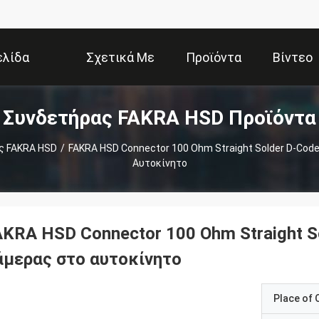
ελίδα
Σχετικά Με
Προϊόντα
Βίντεο
Συνδετήρας FAKRA HSD Προϊόντα
Εμάς
ς FAKRA HSD
/
FAKRA HSD Connector 100 Ohm Straight Solder D-Cod
Αυτοκίνητο
AKRA HSD Connector 100 Ohm Straight S
άμερας στο αυτοκίνητο
Place of O