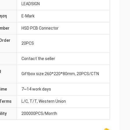
LEADSIGN
ηση
E-Mark
umber
HSD PCB Connector
Order
20PCS
Contact the seller
g
Giftbox size:260*220*80mm, 20PCS/CTN
Time
7~14 work days
Terms
L/C, T/T, Western Union
lity
200000PCS/Month