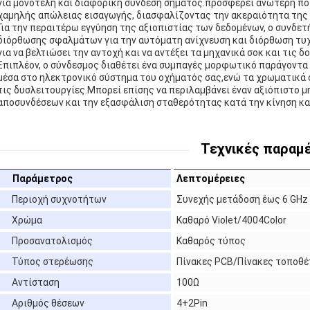
για μονοτελή και διαφορική σύνδεση σήματος.προσφέρει ανώτερη π
χαμηλής απώλειας εισαγωγής, διασφαλίζοντας την ακεραιότητα της 
Για την περαιτέρω εγγύηση της αξιοπιστίας των δεδομένων, ο συνδε
διόρθωσης σφαλμάτων για την αυτόματη ανίχνευση και διόρθωση τυχ
για να βελτιώσει την αντοχή και να αντέξει τα μηχανικά σοκ και τις 
Επιπλέον, ο σύνδεσμος διαθέτει ένα συμπαγές μορφωτικό παράγοντα
μέσα στο ηλεκτρονικό σύστημα του οχήματός σας,ενώ τα χρωματικά 
τις δυσλειτουργίες.Μπορεί επίσης να περιλαμβάνει έναν αξιόπιστο 
αποσυνδέσεων και την εξασφάλιση σταθερότητας κατά την κίνηση και
Τεχνικές παραμ
Παράμετρος
Λεπτομέρειες
Περιοχή συχνοτήτων
Συνεχής μετάδοση έως 6 GHz
Χρώμα
Καθαρό Violet/4004Color
Προσανατολισμός
Καθαρός τύπος
Τύπος στερέωσης
Πίνακες PCB/Πίνακες τοποθ
Αντίσταση
100Ω
Αριθμός θέσεων
4+2Pin