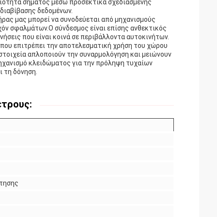
οιότητα σήματος μέσω προσεκτικά σχεδιασμένης
διαβίβασης δεδομένων.
τήρας μας μπορεί να συνοδεύεται από μηχανισμούς
όν σφαλμάτων.Ο σύνδεσμος είναι επίσης ανθεκτικός
δονήσεις που είναι κοινά σε περιβάλλοντα αυτοκινήτων.
 που επιτρέπει την αποτελεσματική χρήση του χώρου
στοιχεία απλοποιούν την συναρμολόγηση και μειώνουν
μηχανισμό κλειδώματος για την πρόληψη τυχαίων
 τη δόνηση.
έτρους:
έτησης