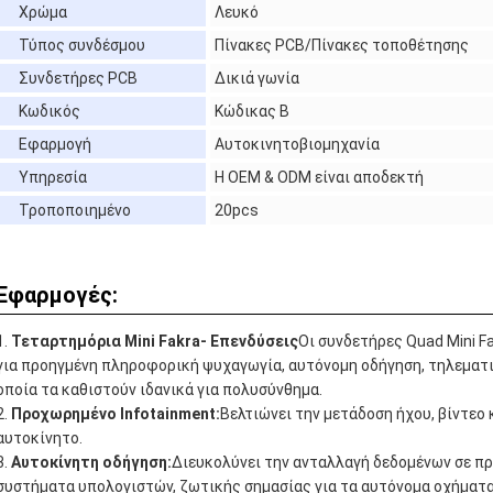
Χρώμα
Λευκό
Τύπος συνδέσμου
Πίνακες PCB/Πίνακες τοποθέτησης
Συνδετήρες PCB
Δικιά γωνία
Κωδικός
Κώδικας Β
Εφαρμογή
Αυτοκινητοβιομηχανία
Υπηρεσία
Η OEM & ODM είναι αποδεκτή
Τροποποιημένο
20pcs
Εφαρμογές:
Τεταρτημόρια Mini Fakra
- Επενδύσεις
Οι συνδετήρες Quad Mini 
για προηγμένη πληροφορική ψυχαγωγία, αυτόνομη οδήγηση, τηλεματι
οποία τα καθιστούν ιδανικά για πολυσύνθημα.
Προχωρημένο Infotainment:
Βελτιώνει την μετάδοση ήχου, βίντεο
αυτοκίνητο.
Αυτοκίνητη οδήγηση:
Διευκολύνει την ανταλλαγή δεδομένων σε πρ
συστήματα υπολογιστών, ζωτικής σημασίας για τα αυτόνομα οχήματα