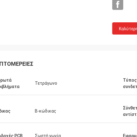
Καλύτερ
ΠΤΟΜΈΡΕΙΕΣ
θρωτά
Τύπος
Τετράγωνο
ιβλήματα
συνδε
Σύνθε
δικας
Β-κώδικας
αντίσ
οδοχές PCB
Σωστή γωνία
Εφαρμ