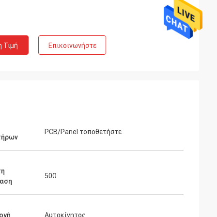
η Τιμή
Επικοινωνήστε
PCB/Panel τοποθετήστε
τήρων
τη
50Ω
ταση
ογή
Αυτοκίνητος