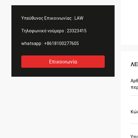
Υπεύθυνος Επικοινωνίας :
LAW
Τηλεφωνικό νούμερο :
23323415
whatsapp :
+8618100277605
Επικοινωνία
ΛΕ
Αρ
περ
Κώ
Υπ