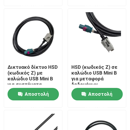
ερώτησης
ερώτησης
Σχετικά με εμάς
Ξενάγηση στο εργοστάσιο
Ελεγχος ποιότητας
Δικτυακό δίκτυο HSD
HSD (κωδικός Z) σε
Επικοινωνήστε μαζί μας
(κωδικός Z) με
καλώδιο USB Mini B
καλώδιο USB Mini B
για μεταφορά
για συστήματα
δεδομένων
Ζητήστε μια προσφορά
επικοινωνίας
αυτοκινήτου υψηλής
Αποστολή
Αποστολή
οχημάτων
ταχύτητας
ερώτησης
ερώτησης
Συνδετήρας FAKRA HSD
Συνδετήρας PCB FAKRA