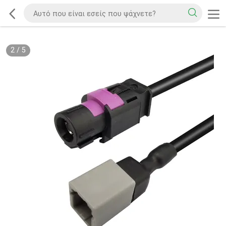
2
/
5