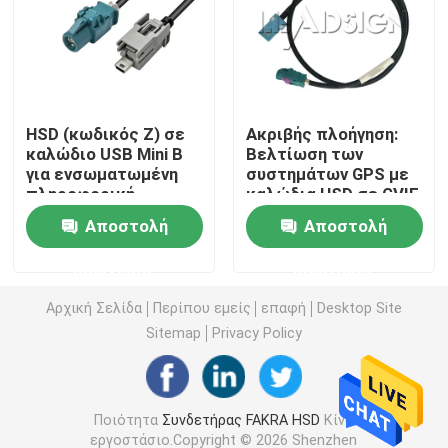
Μίνι συνδετήρες FAKRA
Συνέλευση καλωδίων HSD
HSD (κωδικός Z) σε
Ακριβής πλοήγηση:
καλώδιο USB Mini B
Βελτίωση των
για ενσωματωμένη
συστημάτων GPS με
Καλώδιο επέκτασης FAKRA
πληροφορική
καλώδια HSD σε GVIF
Αποστολή
Αποστολή
Ομοαξονικό καλώδιο FAKRA
ερώτησης
ερώτησης
Προσαρμοστής κεραιών FAKRA
Αρχική Σελίδα
Περίπου εμείς
επαφή
Desktop Site
Sitemap
Privacy Policy
Καλώδιο FAKRA HSD
Ποιότητα
Συνδετήρας FAKRA HSD
Κίνα
Καλώδιο HSD LVDS
εργοστάσιο.Copyright © 2026 Shenzhen