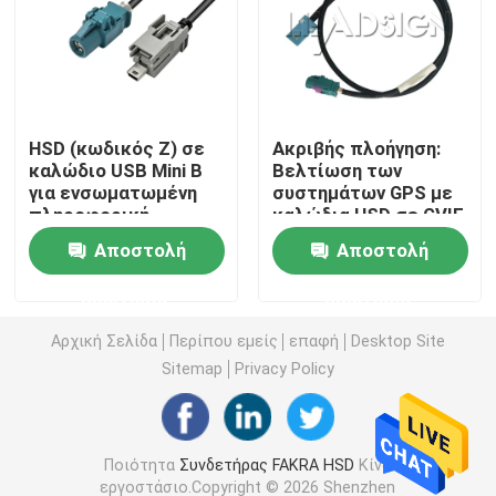
Μίνι συνδετήρες FAKRA
Συνέλευση καλωδίων HSD
HSD (κωδικός Z) σε
Ακριβής πλοήγηση:
καλώδιο USB Mini B
Βελτίωση των
για ενσωματωμένη
συστημάτων GPS με
Καλώδιο επέκτασης FAKRA
πληροφορική
καλώδια HSD σε GVIF
Αποστολή
Αποστολή
Ομοαξονικό καλώδιο FAKRA
ερώτησης
ερώτησης
Προσαρμοστής κεραιών FAKRA
Αρχική Σελίδα
Περίπου εμείς
επαφή
Desktop Site
Sitemap
Privacy Policy
Καλώδιο FAKRA HSD
Ποιότητα
Συνδετήρας FAKRA HSD
Κίνα
Καλώδιο HSD LVDS
εργοστάσιο.Copyright © 2026 Shenzhen