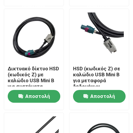
ερώτησης
ερώτησης
Σχετικά με εμάς
Ξενάγηση στο εργοστάσιο
Ελεγχος ποιότητας
Δικτυακό δίκτυο HSD
HSD (κωδικός Z) σε
Επικοινωνήστε μαζί μας
(κωδικός Z) με
καλώδιο USB Mini B
καλώδιο USB Mini B
για μεταφορά
για συστήματα
δεδομένων
Ζητήστε μια προσφορά
επικοινωνίας
αυτοκινήτου υψηλής
Αποστολή
Αποστολή
οχημάτων
ταχύτητας
ερώτησης
ερώτησης
Συνδετήρας FAKRA HSD
Συνδετήρας PCB FAKRA