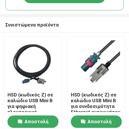
Συνιστώμενα προϊόντα
Σπίτι
HSD (κωδικός Z) σε
HSD (κωδικός Z) σε
καλώδιο USB Mini B
καλώδιο USB Mini B
για ψηφιακή
για συνδεσιμότητα
Προϊόντα
ηλεκτρονική
Ethernet αυτοκινήτου
πληροφορική και
Αποστολή
Αποστολή
ψυχαγωγία
Βίντεο