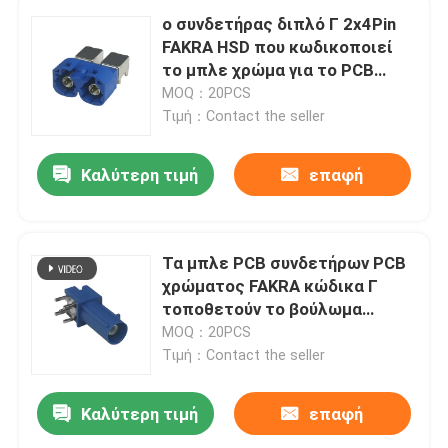
ο συνδετήρας διπλό Γ 2x4Pin
FAKRA HSD που κωδικοποιεί
το μπλε χρώμα για το PCB
τοποθετεί
MOQ：20PCS
Τιμή：Contact the seller
Καλύτερη τιμή
επαφή
Τα μπλε PCB συνδετήρων PCB
χρώματος FAKRA κώδικα Γ
τοποθετούν το βούλωμα
γωνίας Rignt
MOQ：20PCS
Τιμή：Contact the seller
Καλύτερη τιμή
επαφή