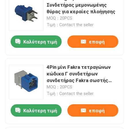
Συνδετήρας μεμονωμένης
θύρας για κεραίες πλοήγησης
MOQ：20PCS
Τιμή：Contact the seller
Καλύτερη τιμή
επαφή
4Pin μίνι Fakra τετραγώνων
κώδικα Γ συνδετήρων
συνδετήρας Fakra σωστής
γωνίας μίνι για το PCB
MOQ：20PCS
Τιμή：Contact the seller
Καλύτερη τιμή
επαφή