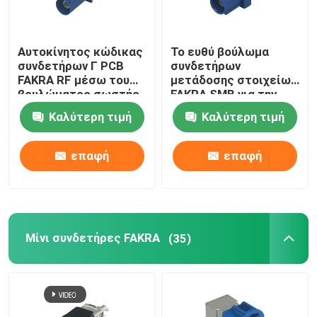
Αυτοκίνητος κώδικας
Το ευθύ βούλωμα
συνδετήρων Γ PCB
συνδετήρων
FAKRA RF μέσω του
μετάδοσης στοιχείων
βουλώματος σωστής
FAKRA SMB για την
γωνίας τρυπών
επιτροπή PCB
Καλύτερη τιμή
Καλύτερη τιμή
τοποθετεί
επαφή
επαφή
Μίνι συνδετήρες FAKRA
(35)