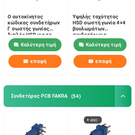
Καλώδιο της BMW HSD
Ο αυτοκίνητος
Υψηλής ταχύτητας
κώδικας συνδετήρων
HSD σωστή γωνία 4+4
Γ σωστής γωνίας
βουλωμάτων
Συνδετήρας καλωδίων FAKRA
διπλός HSD για το
συνδετήρων η
PCB τοποθετεί
αυτοκίνητη PCB
Καλύτερη τιμή
Καλύτερη τιμή
καρφιτσών
Αδιάβροχο καλώδιο HDMI
τοποθετεί
επαφή
επαφή
Συνδετήρας PCB FAKRA
(54)