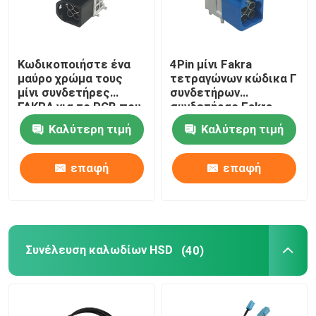
Κωδικοποιήστε ένα
4Pin μίνι Fakra
μαύρο χρώμα τους
τετραγώνων κώδικα Γ
μίνι συνδετήρες
συνδετήρων
FAKRA για το PCB που
συνδετήρας Fakra
η σωστή γωνία
σωστής γωνίας μίνι
Καλύτερη τιμή
Καλύτερη τιμή
τοποθετεί
για το PCB
επαφή
επαφή
Συνέλευση καλωδίων HSD
(40)