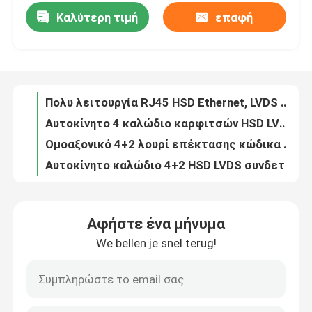
Καλύτερη τιμή
επαφή
Πολυ λειτουργία RJ45 HSD Ethernet, LVDS 4 κώδικας Ζ HSD ασφαλείας σε USB
Αυτοκίνητο 4 καλώδιο καρφιτσών HSD LVDS, καλώδιο συνδετήρων κώδικα HSD Ζ
Σχετικά με εμάς
Ομοαξονικό 4+2 λουρί επέκτασης κώδικα HSD LVDS Ζ για Buick αυτοκίνητο
Αυτοκίνητο καλώδιο 4+2 HSD LVDS συνδετήρας κώδικα Ζ στο καλώδιο μετάδοσης 6 ΚΑΡΦΙΤΣΏΝ HD
Ξενάγηση στο εργοστάσιο
Ανθεκτικό καλώδιο συνδετήρων κώδικα HSD Ζ, 4 καλώδιο μετάδοσης πυρήνων HSD LVDS
Κώδικας Χ στο καλώδιο LVDS BMW, ανθεκτικό καλώδιο κώδικα Ζ μετάδοσης HSD LVDS
Ελεγχος ποιότητας
Ανθεκτικό RF FAKRA κεραιών προσαρμοστών Ζ κώδικα καλώδιο επέκτασης βουλωμάτων ομοαξονικό
Τα PCB συνδετήρων FAKRA HSD τοποθετούν τον αυτοκίνητο συνδετήρα μεγάλων στοιχείων κώδικα Χ
Επικοινωνήστε μαζί μας
Τα άσπρα PCB β-κώδικα συνδετήρων FAKRA HSD τοποθετούν τον ομοαξονικό συνδετήρα RF για το ΠΣΤ
Πράσινη FAKRA Ε σωστή γωνία συνδετήρων κώδικα αρσενική 90 βαθμός για το ΠΣΤ αυτοκινήτων
Ζητήστε μια προσφορά
Αφήστε ένα μήνυμα
Πρακτικός συνδετήρας κώδικα FAKRA RF Γ, αρσενικός συνδετήρας κεραιών FAKRA ΠΣΤ
We bellen je snel terug!
Χ πρακτικός για πολλές χρήσεις κώδικα συνδετήρων Χ κώδικα RF FAKRA αρσενικός
Συνδετήρας FAKRA HSD
Ελαφριά αρσενική καρφίτσα 4+2 κώδικα συνδετήρων Χ FAKRA HSD με την κατοικία
Θηλυκές FAKRA HSD Χ καρφίτσες συνδετήρων LVDS 4 κώδικα για αυτοκίνητο
Συνδετήρας PCB FAKRA
Ευθύς ανθεκτικός κώδικας 4+2 συνδετήρων Χ FAKRA HSD ΚΑΡΦΊΤΣΑ για LVDS