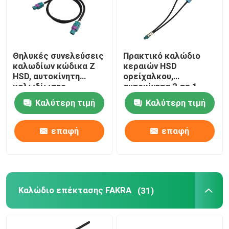
Θηλυκές συνελεύσεις
Πρακτικό καλώδιο
καλωδίων κώδικα Ζ
κεραιών HSD
HSD, αυτοκίνητη
ορείχαλκου,
καλωδίωσης
αυτοκίνητα 2 σε 1
συνέλευση λουριών
καλώδιο GVIF
Καλύτερη τιμή
Καλύτερη τιμή
ΣΥΝΕΧΟΎΣ 6GHz HSD
επαφή
επαφή
Καλώδιο επέκτασης FAKRA
(31)