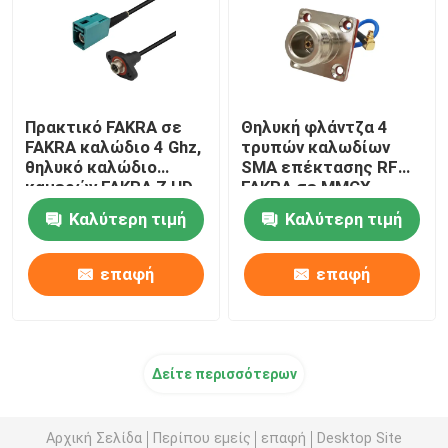
Πρακτικό FAKRA σε
Θηλυκή φλάντζα 4
FAKRA καλώδιο 4 Ghz,
τρυπών καλωδίων
θηλυκό καλώδιο
SMA επέκτασης RF
καμερών FAKRA Ζ HD
FAKRA σε MMCX
αρσενική σωστή
Καλύτερη τιμή
Καλύτερη τιμή
γωνία
επαφή
επαφή
Δείτε περισσότερων
Αρχική Σελίδα
Περίπου εμείς
επαφή
Desktop Site